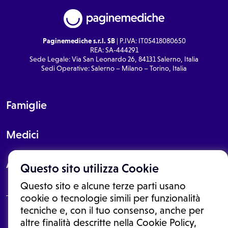
Paginemediche s.r.l. SB
| P.IVA: IT05418080650
REA: SA-444291
Sede Legale: Via San Leonardo 26, 84131 Salerno, Italia
Sedi Operative: Salerno – Milano – Torino, Italia
Famiglie
Medici
About
Questo sito utilizza Cookie
Questo sito e alcune terze parti usano
cookie o tecnologie simili per funzionalità
tecniche e, con il tuo consenso, anche per
Le informazioni proposte in questo sito non sono un consulto medico.
altre finalità descritte nella Cookie Policy,
In nessun caso, queste informazioni sostituiscono un consulto, una