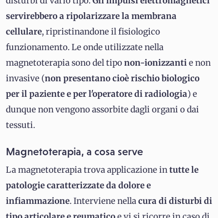
disturbi di vario tipo.
Gli impulsi elettromagnetici
servirebbero a ripolarizzare la membrana
cellulare
, ripristinandone il fisiologico
funzionamento. Le onde utilizzate nella
magnetoterapia sono del tipo
non-ionizzanti
e non
invasive (
non presentano cioè rischio biologico
per il paziente e per l'operatore di radiologia
) e
dunque non vengono assorbite dagli organi o dai
tessuti.
Magnetoterapia, a cosa serve
La magnetoterapia trova applicazione in
tutte le
patologie caratterizzate da dolore e
infiammazione
. Interviene nella
cura di disturbi di
tipo articolare e reumatico
e vi si ricorre in caso di