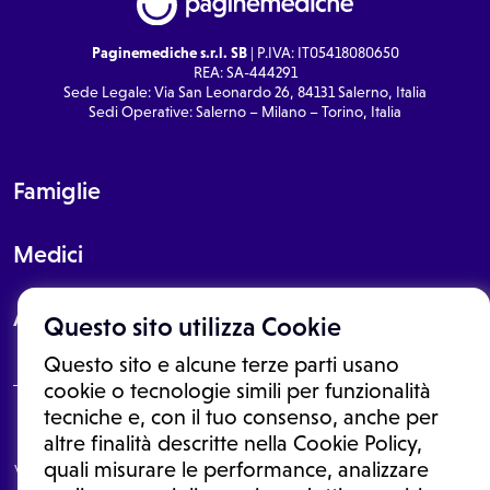
Paginemediche s.r.l. SB
| P.IVA: IT05418080650
REA: SA-444291
Sede Legale: Via San Leonardo 26, 84131 Salerno, Italia
Sedi Operative: Salerno – Milano – Torino, Italia
Famiglie
Medici
About
Questo sito utilizza Cookie
Questo sito e alcune terze parti usano
cookie o tecnologie simili per funzionalità
tecniche e, con il tuo consenso, anche per
Le informazioni proposte in questo sito non sono un consulto medico.
altre finalità descritte nella Cookie Policy,
In nessun caso, queste informazioni sostituiscono un consulto, una
quali misurare le performance, analizzare
visita o una diagnosi formulata dal medico. Non si devono considerare
le informazioni disponibili come suggerimenti per la formulazione di