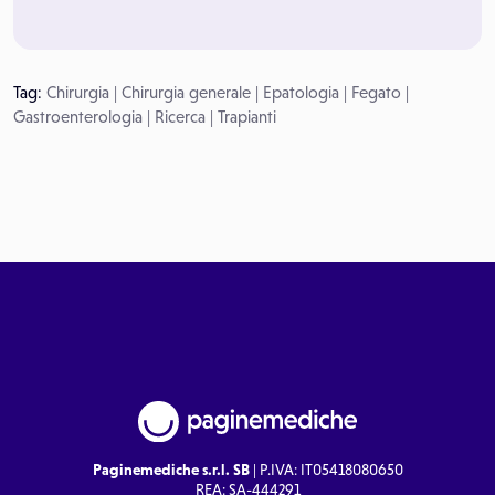
Tag:
Chirurgia
|
Chirurgia generale
|
Epatologia
|
Fegato
|
Gastroenterologia
|
Ricerca
|
Trapianti
Paginemediche s.r.l. SB
| P.IVA: IT05418080650
REA: SA-444291