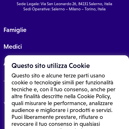
Sede Legale: Via San Leonardo 26, 84131 Salerno, Italia
Sedi Operative: Salerno – Milano – Torino, Italia
Famiglie
Medici
About
Questo sito utilizza Cookie
Questo sito e alcune terze parti usano
cookie o tecnologie simili per funzionalità
tecniche e, con il tuo consenso, anche per
Le informazioni proposte in questo sito non sono un consulto medico.
altre finalità descritte nella Cookie Policy,
In nessun caso, queste informazioni sostituiscono un consulto, una
quali misurare le performance, analizzare
visita o una diagnosi formulata dal medico. Non si devono considerare
le informazioni disponibili come suggerimenti per la formulazione di
audience e migliorare i prodotti e servizi.
una diagnosi, la determinazione di un trattamento o l'assunzione o
Puoi liberamente prestare, rifiutare o
sospensione di un farmaco senza prima consultare un medico di
medicina generale o uno specialista.
revocare il tuo consenso in qualsiasi