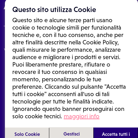
About
Questo sito utilizza Cookie
Questo sito e alcune terze parti usano
cookie o tecnologie simili per funzionalità
tecniche e, con il tuo consenso, anche per
Le informazioni proposte in questo sito non sono un consulto medico.
altre finalità descritte nella Cookie Policy,
In nessun caso, queste informazioni sostituiscono un consulto, una
quali misurare le performance, analizzare
visita o una diagnosi formulata dal medico. Non si devono considerare
le informazioni disponibili come suggerimenti per la formulazione di
audience e migliorare i prodotti e servizi.
una diagnosi, la determinazione di un trattamento o l'assunzione o
Puoi liberamente prestare, rifiutare o
sospensione di un farmaco senza prima consultare un medico di
medicina generale o uno specialista.
revocare il tuo consenso in qualsiasi
momento, personalizzando le tue
Condizioni di utilizzo
|
Privacy Policy
|
Gestione cookie
Ⓒ 2025 | Tutti i diritti riservati.
preferenze. Cliccando sul pulsante "Accetta
tutti i cookie" acconsenti all'uso di tali
tecnologie per tutte le finalità indicate.
Ignorando questo banner proseguirai con
solo cookie tecnici.
maggiori info
Gestisci
Solo Cookie
Accetta tutti i