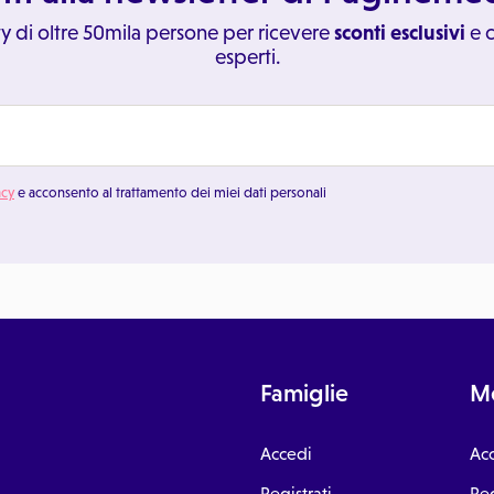
y di oltre 50mila persone per ricevere
sconti esclusivi
e c
esperti.
acy
e acconsento al trattamento dei miei dati personali
Famiglie
Me
Accedi
Ac
Registrati
Reg