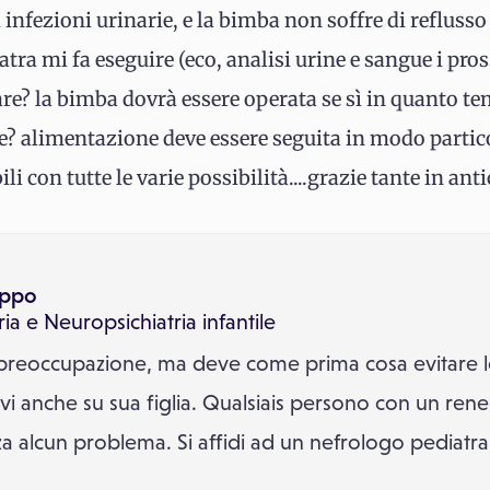
 infezioni urinarie, e la bimba non soffre di reflusso
iatra mi fa eseguire (eco, analisi urine e sangue i p
are? la bimba dovrà essere operata se sì in quanto te
e? alimentazione deve essere seguita in modo partico
i con tutte le varie possibilità....grazie tante in anti
ippo
ria
e
Neuropsichiatria infantile
a preoccupazione, ma deve come prima cosa evitare l
ivi anche su sua figlia. Qualsiais persono con un ren
a alcun problema. Si affidi ad un nefrologo pediatra