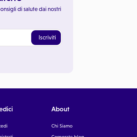
onsigli di salute dai nostri
Iscriviti
dici
About
cedi
Chi Siamo
istrati
Corporate blog