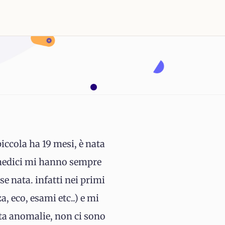
iccola ha 19 mesi, è nata
i medici mi hanno sempre
e nata. infatti nei primi
a, eco, esami etc..) e mi
nta anomalie, non ci sono