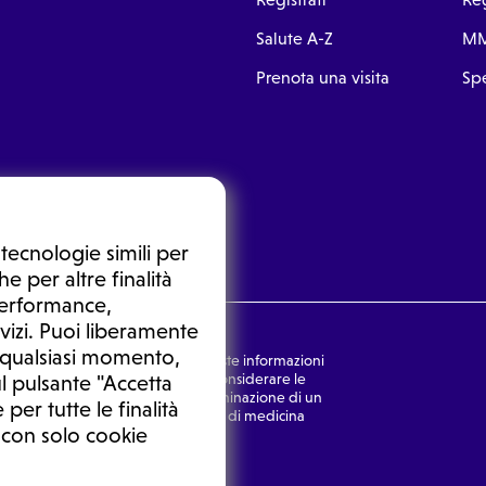
Salute A-Z
MM
Prenota una visita
Spe
tecnologie simili per
e per altre finalità
 performance,
vizi. Puoi liberamente
n qualsiasi momento,
nsulto medico. In nessun caso, queste informazioni
rmulata dal medico. Non si devono considerare le
l pulsante "Accetta
ulazione di una diagnosi, la determinazione di un
 per tutte le finalità
o senza prima consultare un medico di medicina
 con solo cookie
Ⓒ 2026 | Tutti i diritti riservati.