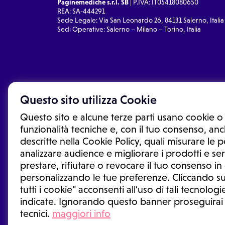
Paginemediche s.r.l. SB
| P.IVA: IT05418080650
REA: SA-444291
Sede Legale: Via San Leonardo 26, 84131 Salerno, Italia
Sedi Operative: Salerno – Milano – Torino, Italia
Questo sito utilizza Cookie
Questo sito e alcune terze parti usano cookie o 
funzionalità tecniche e, con il tuo consenso, anch
descritte nella Cookie Policy, quali misurare le
analizzare audience e migliorare i prodotti e ser
prestare, rifiutare o revocare il tuo consenso i
Le informazioni proposte in questo sito non sono un co
sostituiscono un consulto, una visita o una diagnosi fo
personalizzando le tue preferenze. Cliccando su
informazioni disponibili come suggerimenti per la form
tutti i cookie" acconsenti all'uso di tali tecnologie
trattamento o l'assunzione o sospensione di un farmac
indicate. Ignorando questo banner proseguirai
generale o uno specialista.
tecnici.
maggiori info
Condizioni di utilizzo
|
Privacy Policy
|
Gestione cookie