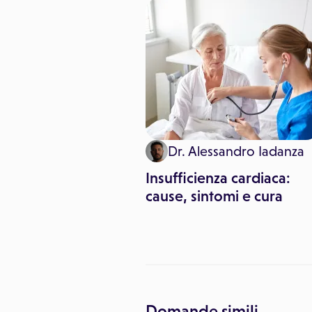
. PierGiuseppe
Dr. Alessandro Iadanza
toni
Insufficienza cardiaca:
ento dello
cause, sintomi e cura
nso cardiaco
Domande simili