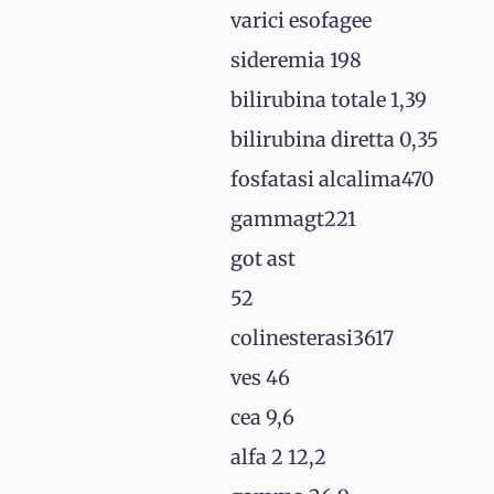
varici esofagee
sideremia 198
bilirubina totale 1,39
bilirubina diretta 0,35
fosfatasi alcalima470
gammagt221
got ast
52
colinesterasi3617
ves 46
cea 9,6
alfa 2 12,2