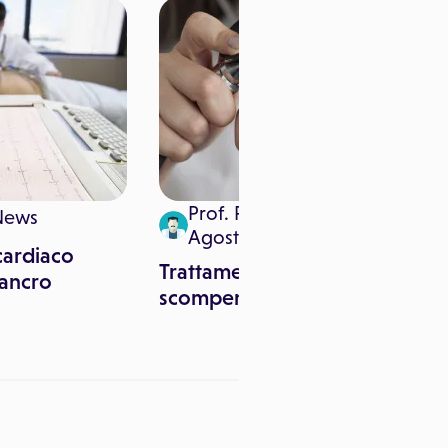
Prof. PierGiuseppe
News
Agostoni
ardiaco
Trattamento dello
cancro
scompenso cardiaco