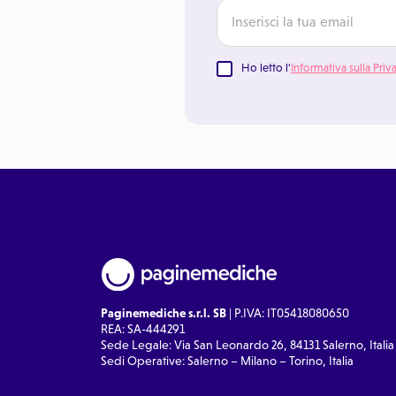
Ho letto l'
Informativa sulla Priv
Paginemediche s.r.l. SB
| P.IVA: IT05418080650
REA: SA-444291
Sede Legale: Via San Leonardo 26, 84131 Salerno, Italia
Sedi Operative: Salerno – Milano – Torino, Italia