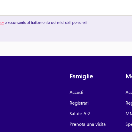
acy
e acconsento al trattamento dei miei dati personali
Famiglie
Me
Accedi
Ac
Registrati
Reg
Salute A-Z
MM
Prenota una visita
Spe