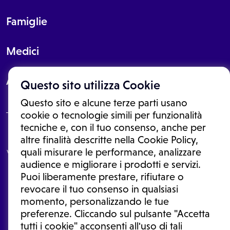
Famiglie
Medici
About
Questo sito utilizza Cookie
Questo sito e alcune terze parti usano
cookie o tecnologie simili per funzionalità
tecniche e, con il tuo consenso, anche per
Le informazioni proposte in questo sito non sono un consulto medico.
altre finalità descritte nella Cookie Policy,
In nessun caso, queste informazioni sostituiscono un consulto, una
quali misurare le performance, analizzare
visita o una diagnosi formulata dal medico. Non si devono considerare
le informazioni disponibili come suggerimenti per la formulazione di
audience e migliorare i prodotti e servizi.
una diagnosi, la determinazione di un trattamento o l'assunzione o
Puoi liberamente prestare, rifiutare o
sospensione di un farmaco senza prima consultare un medico di
medicina generale o uno specialista.
revocare il tuo consenso in qualsiasi
momento, personalizzando le tue
Condizioni di utilizzo
|
Privacy Policy
|
Gestione cookie
Ⓒ 2026 | Tutti i diritti riservati.
preferenze. Cliccando sul pulsante "Accetta
tutti i cookie" acconsenti all'uso di tali