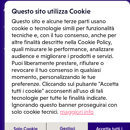
About
Questo sito utilizza Cookie
Questo sito e alcune terze parti usano
cookie o tecnologie simili per funzionalità
tecniche e, con il tuo consenso, anche per
Le informazioni proposte in questo sito non sono un consulto medico.
altre finalità descritte nella Cookie Policy,
In nessun caso, queste informazioni sostituiscono un consulto, una
quali misurare le performance, analizzare
visita o una diagnosi formulata dal medico. Non si devono considerare
le informazioni disponibili come suggerimenti per la formulazione di
audience e migliorare i prodotti e servizi.
una diagnosi, la determinazione di un trattamento o l'assunzione o
Puoi liberamente prestare, rifiutare o
sospensione di un farmaco senza prima consultare un medico di
medicina generale o uno specialista.
revocare il tuo consenso in qualsiasi
momento, personalizzando le tue
Condizioni di utilizzo
|
Privacy Policy
|
Gestione cookie
Ⓒ 2026 | Tutti i diritti riservati.
preferenze. Cliccando sul pulsante "Accetta
tutti i cookie" acconsenti all'uso di tali
tecnologie per tutte le finalità indicate.
Ignorando questo banner proseguirai con
solo cookie tecnici.
maggiori info
Gestisci
Solo Cookie
Accetta tutti i