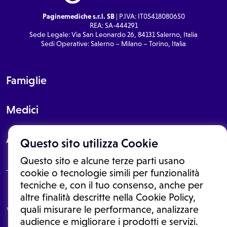
Paginemediche s.r.l. SB
| P.IVA: IT05418080650
REA: SA-444291
Sede Legale: Via San Leonardo 26, 84131 Salerno, Italia
Sedi Operative: Salerno – Milano – Torino, Italia
Famiglie
Medici
About
Questo sito utilizza Cookie
Questo sito e alcune terze parti usano
cookie o tecnologie simili per funzionalità
tecniche e, con il tuo consenso, anche per
Le informazioni proposte in questo sito non sono un consulto medico.
altre finalità descritte nella Cookie Policy,
In nessun caso, queste informazioni sostituiscono un consulto, una
quali misurare le performance, analizzare
visita o una diagnosi formulata dal medico. Non si devono considerare
le informazioni disponibili come suggerimenti per la formulazione di
audience e migliorare i prodotti e servizi.
una diagnosi, la determinazione di un trattamento o l'assunzione o