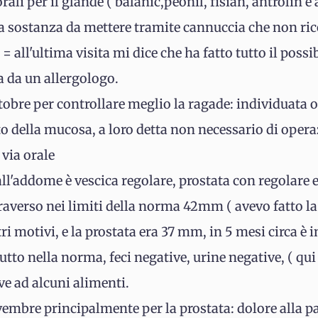
rali per il glande ( balanic,peonil, fisian, antrolin e
a sostanza da mettere tramite cannuccia che non ric
 = all'ultima visita mi dice che ha fatto tutto il possi
a da un allergologo.
obre per controllare meglio la ragade: individuata o
to della mucosa, a loro detta non necessario di ope
 via orale
a all'addome è vescica regolare, prostata con regolare 
raverso nei limiti della norma 42mm ( avevo fatto la
tri motivi, e la prostata era 37 mm, in 5 mesi circa è
utto nella norma, feci negative, urine negative, ( q
ive ad alcuni alimenti.
embre principalmente per la prostata: dolore alla p