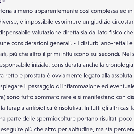
storia almeno apparentemente così complessa ed in c
 diverse, è impossibile esprimere un giudizio circostan
indispensabile valutazione diretta sia dal lato fisico
e considerazioni generali. - I disturbi ano-rettali e 
ti, più che altro il primi influiscono sui secondi. Nel
esponsabile iniziale, considerata anche la cronologia
fra retto e prostata è ovviamente legato alla assolut
 spiegare il passaggio di infiammazione ed eventuale 
iva) sono tutto sommato rare e si manifestano con dis
la terapia antibiotica è risolutiva. In tutti gli altri ca
 parte delle spermiocolture portano risultati poco cr
eseguire più che altro per abitudine, ma sta perdendo