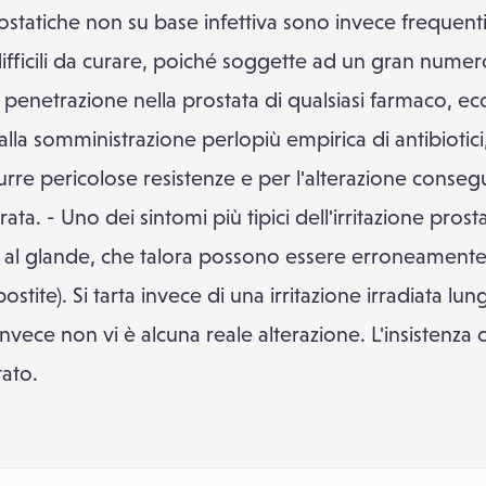
prostatiche non su base infettiva sono invece frequent
ifficili da curare, poiché soggette ad un gran numero d
a penetrazione nella prostata di qualsiasi farmaco, ec
alla somministrazione perlopiù empirica di antibiotici,
 indurre pericolose resistenze e per l'alterazione conse
rata. - Uno dei sintomi più tipici dell'irritazione prosta
di" al glande, che talora possono essere erroneament
ostite). Si tarta invece di una irritazione irradiata lu
vece non vi è alcuna reale alterazione. L'insistenza 
tato.