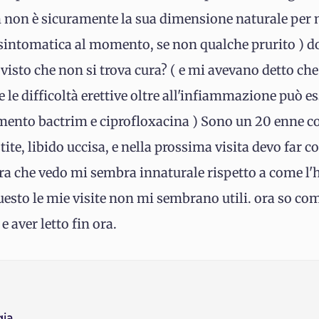
 non è sicuramente la sua dimensione naturale per me
intomatica al momento, se non qualche prurito ) do
visto che non si trova cura? ( e mi avevano detto che e
 e le difficoltà erettive oltre all'infiammazione può 
ento bactrim e ciprofloxacina ) Sono un 20 enne co
ite, libido uccisa, e nella prossima visita devo far c
ra che vedo mi sembra innaturale rispetto a come l'
uesto le mie visite non mi sembrano utili. ora so com'
e aver letto fin ora.
gia