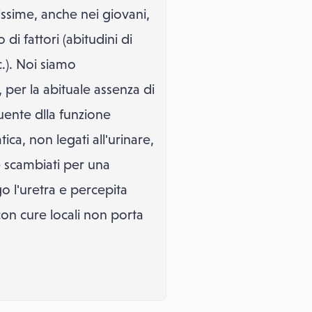
issime, anche nei giovani,
i fattori (abitudini di
c.). Noi siamo
 per la abituale assenza di
guente dlla funzione
tica, non legati all'urinare,
e scambiati per una
ngo l'uretra e percepita
con cure locali non porta