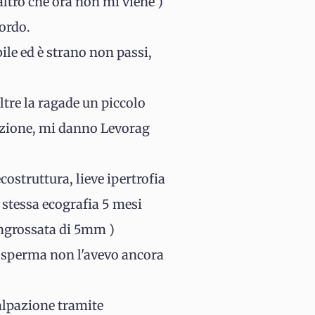
 altro che ora non mi viene )
ordo.
bile ed è strano non passi,
ltre la ragade un piccolo
razione, mi danno Levorag
ecostruttura, lieve ipertrofia
 stessa ecografia 5 mesi
 ingrossata di 5mm )
ui sperma non l'avevo ancora
alpazione tramite