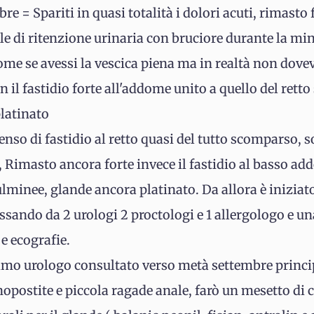
= Spariti in quasi totalità i dolori acuti, rimasto f
 di ritenzione urinaria con bruciore durante la minz
ome se avessi la vescica piena ma in realtà non dovev
 il fastidio forte all'addome unito a quello del rett
latinato
so di fastidio al retto quasi del tutto scomparso, s
imasto ancora forte invece il fastidio al basso addo
minee, glande ancora platinato. Da allora è iniziato 
assando da 2 urologi 2 proctologi e 1 allergologo e u
 e ecografie.
primo urologo consultato verso metà settembre princi
nopostite e piccola ragade anale, farò un mesetto di 