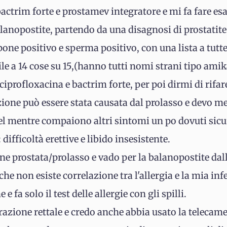
bactrim forte e prostamev integratore e mi fa fare e
anopostite, partendo da una disagnosi di prostatite. 
ne positivo e sperma positivo, con una lista a tutte 
e a 14 cose su 15,(hanno tutti nomi strani tipo amika
iprofloxacina e bactrim forte, per poi dirmi di rifar
zione può essere stata causata dal prolasso e devo me
nel mentre compaiono altri sintomi un po dovuti sic
 difficoltà erettive e libido insesistente.
ne prostata/prolasso e vado per la balanopostite dall
 che non esiste correlazione tra l'allergia e la mia in
 fa solo il test delle allergie con gli spilli.
azione rettale e credo anche abbia usato la telecam