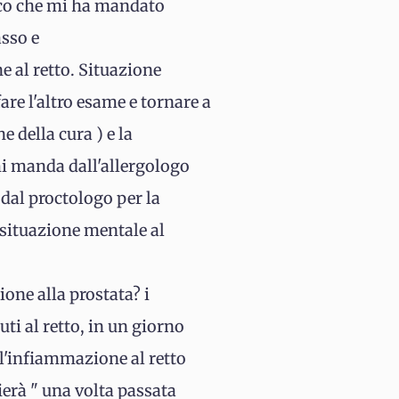
dico che mi ha mandato
asso e
e al retto. Situazione
are l'altro esame e tornare a
e della cura ) e la
mi manda dall'allergologo
dal proctologo per la
a situazione mentale al
one alla prostata? i
ti al retto, in un giorno
 l'infiammazione al retto
ierà " una volta passata