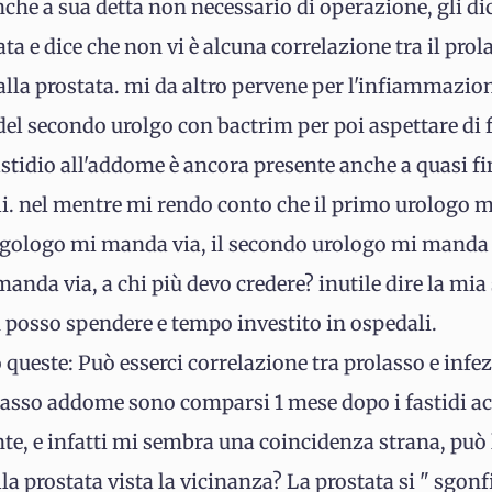
 anche a sua detta non necessario di operazione, gli 
ata e dice che non vi è alcuna correlazione tra il prol
lla prostata. mi da altro pervene per l'infiammazion
 del secondo urolgo con bactrim per poi aspettare di f
fastidio all'addome è ancora presente anche a quasi fin
li. nel mentre mi rendo conto che il primo urologo 
lergologo mi manda via, il secondo urologo mi manda 
manda via, a chi più devo credere? inutile dire la mi
posso spendere e tempo investito in ospedali.
ueste: Può esserci correlazione tra prolasso e infezi
basso addome sono comparsi 1 mese dopo i fastidi acu
nte, e infatti mi sembra una coincidenza strana, può
la prostata vista la vicinanza? La prostata si " sgonf