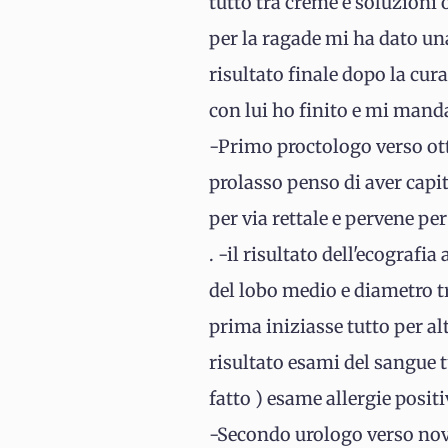
tutto tra creme e soluzioni o
per la ragade mi ha dato un
risultato finale dopo la cura
con lui ho finito e mi mand
-Primo proctologo verso ott
prolasso penso di aver capi
per via rettale e pervene per
. -il risultato dell'ecografi
del lobo medio e diametro t
prima iniziasse tutto per al
risultato esami del sangue t
fatto ) esame allergie posit
-Secondo urologo verso nov