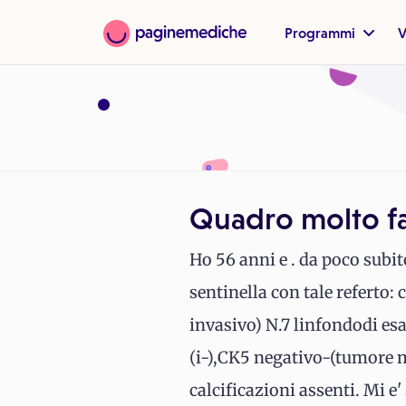
Programmi
V
Quadro molto f
Ho 56 anni e . da poco sub
sentinella con tale referto:
invasivo) N.7 linfondodi es
(i-),CK5 negativo-(tumore m
calcificazioni assenti. Mi e