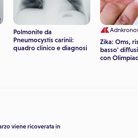
Adnkronos
Polmonite da
Pneumocystis carinii:
Zika: Oms, ri
quadro clinico e diagnosi
basso' diffu
con Olimpiad
rzo viene ricoverata in