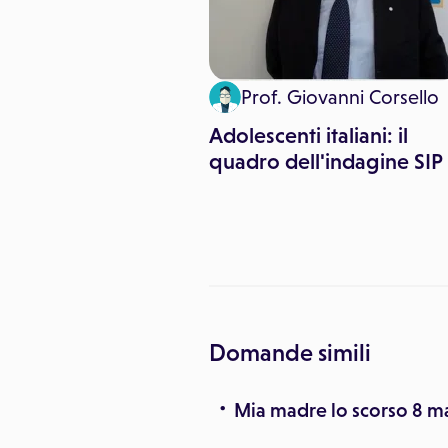
th & News
Prof. Giovanni Corsello
iamento,
Adolescenti italiani: il
azione e
quadro dell'indagine SIP
ione dei rischi
 fa molto freddo
Domande simili
Mia madre lo scorso 8 ma