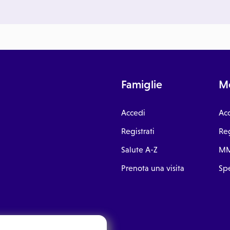
Famiglie
Me
Accedi
Ac
Registrati
Reg
Salute A-Z
MM
Prenota una visita
Spe