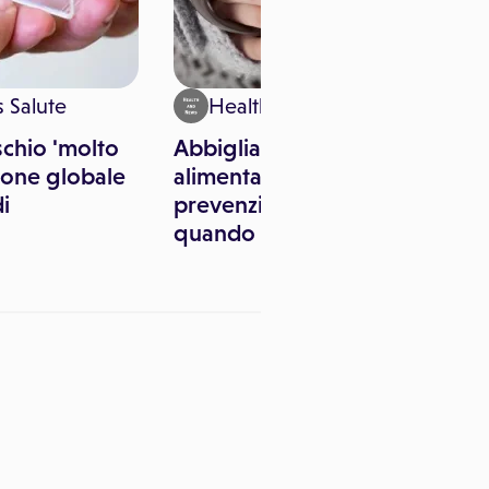
 Salute
Health & News
schio 'molto
Abbigliamento,
sione globale
alimentazione e
i
prevenzione dei rischi
quando fa molto freddo