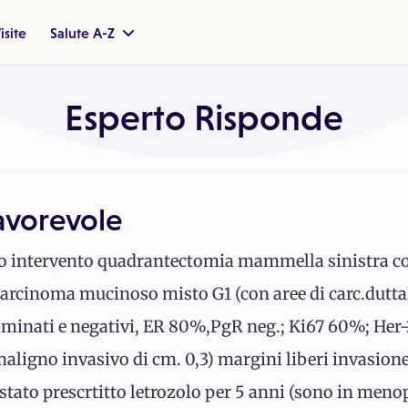
isite
Salute A-Z
Esperto Risponde
avorevole
ito intervento quadrantectomia mammella sinistra c
 carcinoma mucinoso misto G1 (con aree di carc.duttal
aminati e negativi, ER 80%,PgR neg.; Ki67 60%; Her-
aligno invasivo di cm. 0,3) margini liberi invasione
' stato prescrtitto letrozolo per 5 anni (sono in meno