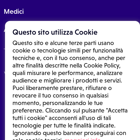
Medici
About
Questo sito utilizza Cookie
Questo sito e alcune terze parti usano
cookie o tecnologie simili per funzionalità
tecniche e, con il tuo consenso, anche per
Le informazioni proposte in questo sito non sono un consulto medico.
altre finalità descritte nella Cookie Policy,
In nessun caso, queste informazioni sostituiscono un consulto, una
quali misurare le performance, analizzare
visita o una diagnosi formulata dal medico. Non si devono considerare
le informazioni disponibili come suggerimenti per la formulazione di
audience e migliorare i prodotti e servizi.
una diagnosi, la determinazione di un trattamento o l'assunzione o
Puoi liberamente prestare, rifiutare o
sospensione di un farmaco senza prima consultare un medico di
medicina generale o uno specialista.
revocare il tuo consenso in qualsiasi
momento, personalizzando le tue
Condizioni di utilizzo
|
Privacy Policy
|
Gestione cookie
Ⓒ 2025 | Tutti i diritti riservati.
preferenze. Cliccando sul pulsante "Accetta
tutti i cookie" acconsenti all'uso di tali
tecnologie per tutte le finalità indicate.
Ignorando questo banner proseguirai con