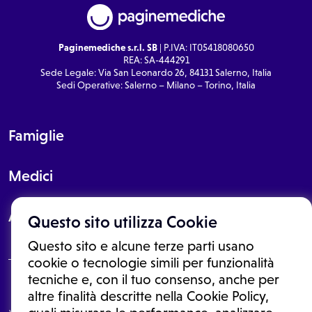
Paginemediche s.r.l. SB
| P.IVA: IT05418080650
REA: SA-444291
Sede Legale: Via San Leonardo 26, 84131 Salerno, Italia
Sedi Operative: Salerno – Milano – Torino, Italia
Famiglie
Medici
About
Questo sito utilizza Cookie
Questo sito e alcune terze parti usano
cookie o tecnologie simili per funzionalità
tecniche e, con il tuo consenso, anche per
Le informazioni proposte in questo sito non sono un consulto medico.
altre finalità descritte nella Cookie Policy,
In nessun caso, queste informazioni sostituiscono un consulto, una
visita o una diagnosi formulata dal medico. Non si devono considerare