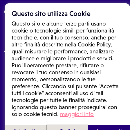
About
Questo sito utilizza Cookie
Questo sito e alcune terze parti usano
cookie o tecnologie simili per funzionalità
tecniche e, con il tuo consenso, anche per
Le informazioni proposte in questo sito non sono un consulto medico.
altre finalità descritte nella Cookie Policy,
In nessun caso, queste informazioni sostituiscono un consulto, una
quali misurare le performance, analizzare
visita o una diagnosi formulata dal medico. Non si devono considerare
le informazioni disponibili come suggerimenti per la formulazione di
audience e migliorare i prodotti e servizi.
una diagnosi, la determinazione di un trattamento o l'assunzione o
Puoi liberamente prestare, rifiutare o
sospensione di un farmaco senza prima consultare un medico di
medicina generale o uno specialista.
revocare il tuo consenso in qualsiasi
momento, personalizzando le tue
Condizioni di utilizzo
|
Privacy Policy
|
Gestione cookie
Ⓒ 2026 | Tutti i diritti riservati.
preferenze. Cliccando sul pulsante "Accetta
tutti i cookie" acconsenti all'uso di tali
tecnologie per tutte le finalità indicate.
Ignorando questo banner proseguirai con
solo cookie tecnici.
maggiori info