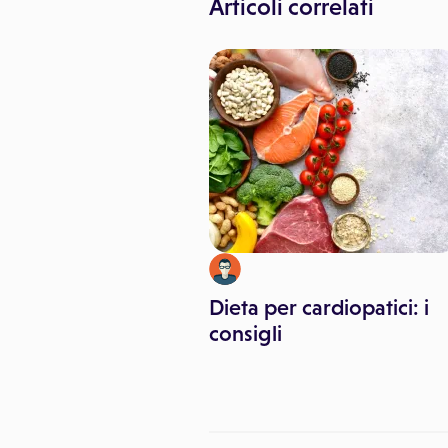
Articoli correlati
imo Canorro
i per correggere le
Dieta per cardiopatici: i
curve
consigli