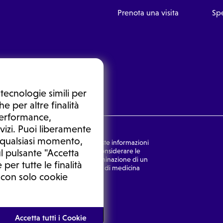
Prenota una visita
Spe
tecnologie simili per
e per altre finalità
 performance,
vizi. Puoi liberamente
n qualsiasi momento,
nsulto medico. In nessun caso, queste informazioni
rmulata dal medico. Non si devono considerare le
l pulsante "Accetta
ulazione di una diagnosi, la determinazione di un
 per tutte le finalità
o senza prima consultare un medico di medicina
 con solo cookie
Ⓒ 2025 | Tutti i diritti riservati.
Accetta tutti i Cookie