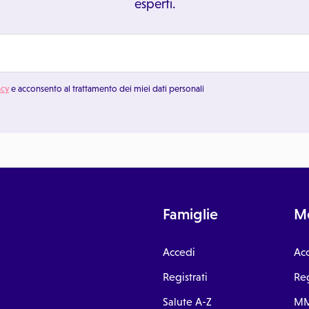
esperti.
acy
e acconsento al trattamento dei miei dati personali
Famiglie
Me
Accedi
Ac
Registrati
Reg
Salute A-Z
MM