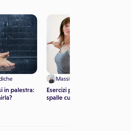
diche
Massimo Canorro
i in palestra:
Esercizi per correggere le
rla?
spalle curve