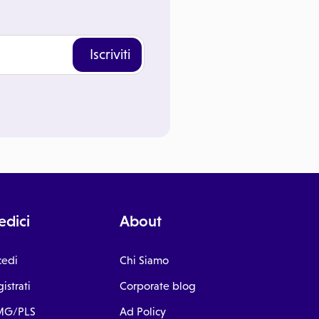
Iscriviti
dici
About
cedi
Chi Siamo
istrati
Corporate blog
G/PLS
Ad Policy