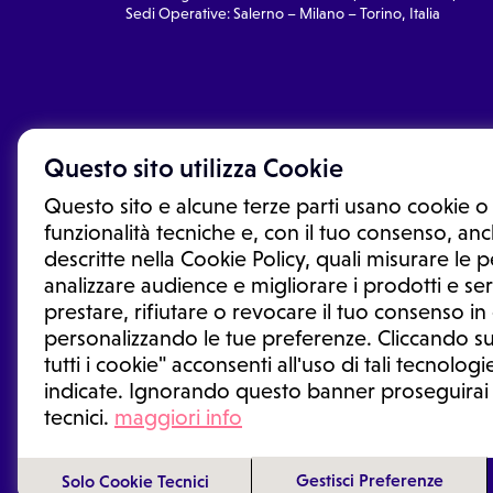
Sedi Operative: Salerno – Milano – Torino, Italia
Questo sito utilizza Cookie
Questo sito e alcune terze parti usano cookie o 
funzionalità tecniche e, con il tuo consenso, anch
descritte nella Cookie Policy, quali misurare le
analizzare audience e migliorare i prodotti e ser
prestare, rifiutare o revocare il tuo consenso i
Le informazioni proposte in questo sito non sono un co
sostituiscono un consulto, una visita o una diagnosi fo
personalizzando le tue preferenze. Cliccando su
informazioni disponibili come suggerimenti per la form
tutti i cookie" acconsenti all'uso di tali tecnologie
trattamento o l'assunzione o sospensione di un farmac
indicate. Ignorando questo banner proseguirai
generale o uno specialista.
tecnici.
maggiori info
Condizioni di utilizzo
|
Privacy Policy
|
Gestione cookie
Gestisci Preferenze
Solo Cookie Tecnici