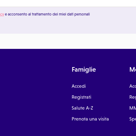
acy
e acconsento al trattamento dei miei dati personali
Famiglie
Me
Accedi
Ac
Registrati
Reg
Salute A-Z
MM
Prenota una visita
Spe