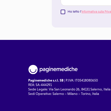
Ho letto l'
Informativa sulla Priv
Paginemediche s.r.l. SB
| P.IVA: IT05418080650
REA: SA-444291
Sede Legale: Via San Leonardo 26, 84131 Salerno, Italia
Sedi Operative: Salerno – Milano – Torino, Italia