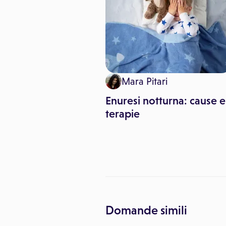
Giambattista Di
Mara Pitari
ro
Enuresi notturna: cause e
eno ozonoterapia
terapie
pes zoster ed altre
 virali
Domande simili