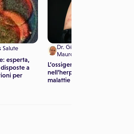
Dr. Giambattista Di
 Salute
Mauro
: esperta,
L’ossigeno ozonoterapia
 disposte a
nell’herpes zoster ed altre
ioni per
malattie virali