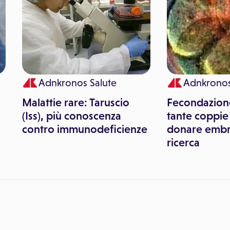
Adnkronos Salute
Adnkronos
Malattie rare: Taruscio
Fecondazione
(Iss), più conoscenza
tante coppie
contro immunodeficienze
donare embr
ricerca