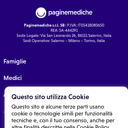
Paginemediche s.r.l. SB
| P.IVA: IT05418080650
REA: SA-444291
Sede Legale: Via San Leonardo 26, 84131 Salerno, Italia
Sedi Operative: Salerno – Milano – Torino, Italia
Famiglie
Medici
About
Questo sito utilizza Cookie
Questo sito e alcune terze parti usano
cookie o tecnologie simili per funzionalità
tecniche e, con il tuo consenso, anche per
Le informazioni proposte in questo sito non sono un consulto medico.
altre finalità descritte nella Cookie Policy,