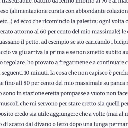
trascurabile. battito da fermo intorno ai 70 e al ma
eso (alimentazione curata con abbondante colazione, 
 etc...) ed ecco che ricomincio la palestra: ogni volt
derato attorno al 60 per cento del mio massimale) le 
ssano il petto. ad esempio se sto caricando i bicipi
raccio va giu arriva la prima e se non smetto subito
to regolare. ho provato a fregarmene e a continuare c
 i seguenti 10 minuti. la cosa che non capisco è perc
he fino all 80 per cento del mio massimale su panca 
 sono in stazione eretta pompasse a vuoto non face
scoli che mi servono per stare eretto sia quelli per
posito credo sia utile aggiungere che a volte (mai al
o di scatto dal divano o letto dopo una lunga perma