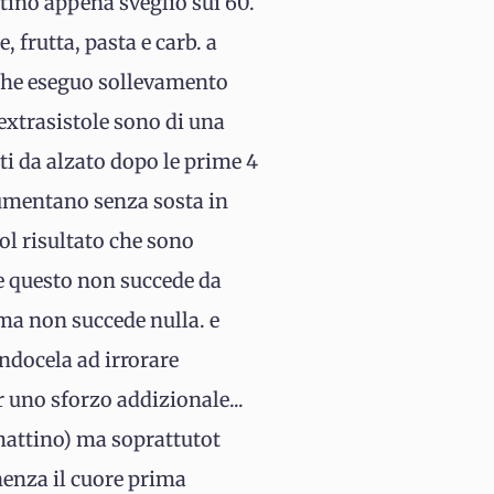
ttino appena sveglio sui 60.
frutta, pasta e carb. a
a che eseguo sollevamento
extrasistole sono di una
ti da alzato dopo le prime 4
 aumentano senza sosta in
ol risultato che sono
he questo non succede da
ma non succede nulla. e
ndocela ad irrorare
 uno sforzo addizionale...
 mattino) ma soprattutot
nenza il cuore prima