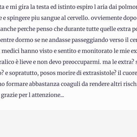
a e mi gira la testa ed istinto espiro l aria dai pol
e spingere piu sangue al cervello. ovviemente dopo
 anche perche penso che durante tutte quelle extra 
ntre dormo se ne andasse passeggiando verso il cervel
i medici hanno visto e sentito e monitorato le mie ex
ralico è lieve e non devo preoccuparmi. ma le extra? 
o? e sopratutto, posos morire di extrasistole? il cuor
ono formare abbastanza coaguli da rendere altri rischi
 grazie per l attenzione...