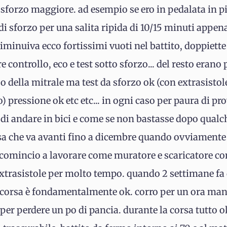
orzo maggiore. ad esempio se ero in pedalata in pi
 sforzo per una salita ripida di 10/15 minuti appena 
o diminuiva ecco fortissimi vuoti nel battito, doppiett
e controllo, eco e test sotto sforzo... del resto erano
so della mitrale ma test da sforzo ok (con extrasisto
 pressione ok etc etc... in ogni caso per paura di pr
 di andare in bici e come se non bastasse dopo qual
a che va avanti fino a dicembre quando ovviamente 
 comincio a lavorare come muratore e scaricatore con 
extrasistole per molto tempo. quando 2 settimane fa 
. la corsa è fondamentalmente ok. corro per un ora ma
 per perdere un po di pancia. durante la corsa tutto o