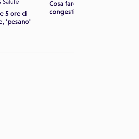
 Salute
Cosa fare in caso di
congestione da freddo
 5 ore di
e, 'pesano'