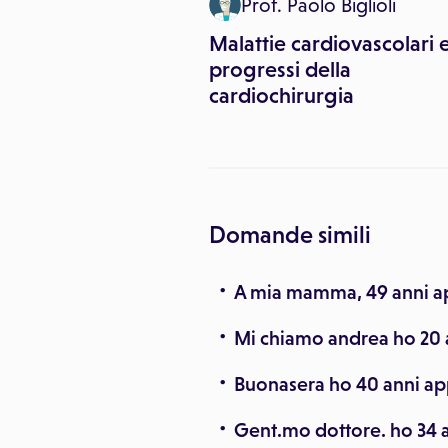
Prof. Paolo Biglioli
e in caso di
ione da freddo
Malattie cardiovascolari 
progressi della
cardiochirurgia
Domande simili
A mia mamma, 49 anni ap
Mi chiamo andrea ho 20 
Buonasera ho 40 anni app
Gent.mo dottore. ho 34 