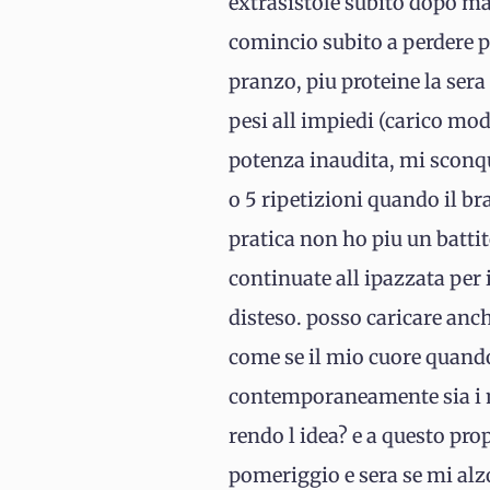
extrasistole subito dopo ma 
comincio subito a perdere p
pranzo, piu proteine la sera
pesi all impiedi (carico mo
potenza inaudita, mi sconqua
o 5 ripetizioni quando il b
pratica non ho piu un batti
continuate all ipazzata per
disteso. posso caricare anc
come se il mio cuore quando
contemporaneamente sia i mu
rendo l idea? e a questo pro
pomeriggio e sera se mi alz