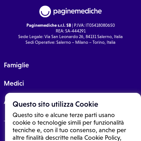
Paginemediche s.r.l. SB
| P.IVA: IT05418080650
REA: SA-444291
Sede Legale: Via San Leonardo 26, 84131 Salerno, Italia
Sedi Operative: Salerno – Milano – Torino, Italia
Famiglie
Medici
About
Questo sito utilizza Cookie
Questo sito e alcune terze parti usano
cookie o tecnologie simili per funzionalità
tecniche e, con il tuo consenso, anche per
Le informazioni proposte in questo sito non sono un consulto medico.
altre finalità descritte nella Cookie Policy,
In nessun caso, queste informazioni sostituiscono un consulto, una