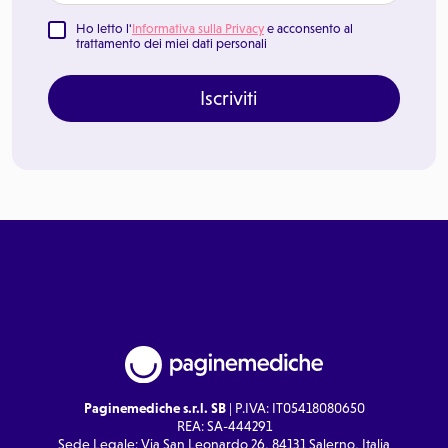
Ho letto l'
Informativa sulla Privacy
e acconsento al
trattamento dei miei dati personali
Iscriviti
Paginemediche s.r.l. SB
| P.IVA: IT05418080650
REA: SA-444291
Sede Legale: Via San Leonardo 26, 84131 Salerno, Italia