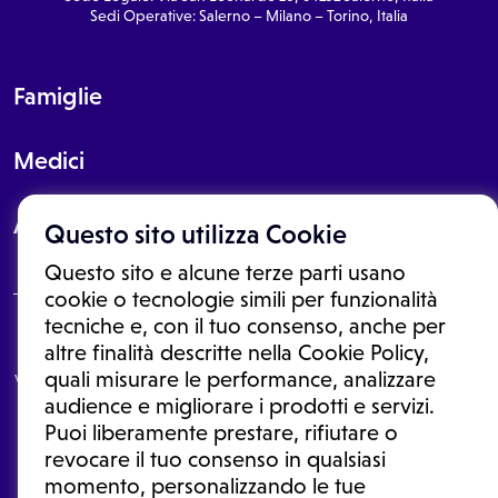
Sedi Operative: Salerno – Milano – Torino, Italia
Famiglie
Medici
About
Questo sito utilizza Cookie
Questo sito e alcune terze parti usano
cookie o tecnologie simili per funzionalità
tecniche e, con il tuo consenso, anche per
Le informazioni proposte in questo sito non sono un consulto medico.
altre finalità descritte nella Cookie Policy,
In nessun caso, queste informazioni sostituiscono un consulto, una
quali misurare le performance, analizzare
visita o una diagnosi formulata dal medico. Non si devono considerare
le informazioni disponibili come suggerimenti per la formulazione di
audience e migliorare i prodotti e servizi.
una diagnosi, la determinazione di un trattamento o l'assunzione o
Puoi liberamente prestare, rifiutare o
sospensione di un farmaco senza prima consultare un medico di
medicina generale o uno specialista.
revocare il tuo consenso in qualsiasi
momento, personalizzando le tue
Condizioni di utilizzo
|
Privacy Policy
|
Gestione cookie