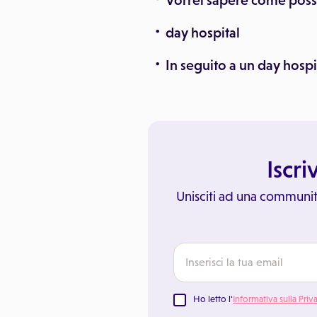
Vorrei sapere come poss
day hospital
In seguito a un day hospit
Iscri
Unisciti ad una communit
Ho letto l'
Informativa sulla Priv