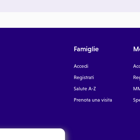
Famiglie
Me
Accedi
Ac
Registrati
Reg
Salute A-Z
MM
Prenota una visita
Spe