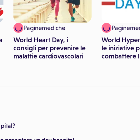
Paginemediche
Pagineme
a
World Heart Day, i
World Hyper
consigli per prevenire le
le iniziative 
i
malattie cardiovascolari
combattere l
pital?