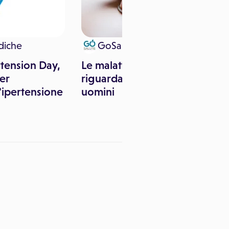
diche
GoSalute
tension Day,
Le malattie cardiache non
per
riguardano solo gli
'ipertensione
uomini