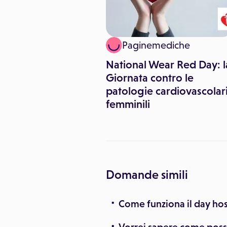
lute
Paginemediche
ttie cardiache non
National Wear Red Day: l
ano solo gli
Giornata contro le
patologie cardiovascolar
femminili
Domande simili
Come funziona il day hos