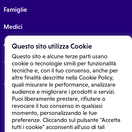
Famiglie
Medici
About
Questo sito utilizza Cookie
Questo sito e alcune terze parti usano
cookie o tecnologie simili per funzionalità
tecniche e, con il tuo consenso, anche per
Le informazioni proposte in questo sito non sono un consulto medico.
altre finalità descritte nella Cookie Policy,
In nessun caso, queste informazioni sostituiscono un consulto, una
quali misurare le performance, analizzare
visita o una diagnosi formulata dal medico. Non si devono considerare
le informazioni disponibili come suggerimenti per la formulazione di
audience e migliorare i prodotti e servizi.
una diagnosi, la determinazione di un trattamento o l'assunzione o
Puoi liberamente prestare, rifiutare o
sospensione di un farmaco senza prima consultare un medico di
medicina generale o uno specialista.
revocare il tuo consenso in qualsiasi
momento, personalizzando le tue
Condizioni di utilizzo
|
Privacy Policy
|
Gestione cookie
Ⓒ 2026 | Tutti i diritti riservati.
preferenze. Cliccando sul pulsante "Accetta
tutti i cookie" acconsenti all'uso di tali