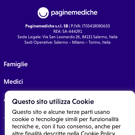
Paginemediche s.r.l. SB
| P.IVA: IT05418080650
REA: SA-444291
Sede Legale: Via San Leonardo 26, 84131 Salerno, Italia
Sedi Operative: Salerno – Milano – Torino, Italia
Famiglie
Medici
About
Questo sito utilizza Cookie
Questo sito e alcune terze parti usano
cookie o tecnologie simili per funzionalità
tecniche e, con il tuo consenso, anche per
Le informazioni proposte in questo sito non sono un consulto medico.
altre finalità descritte nella Cookie Policy,
In nessun caso, queste informazioni sostituiscono un consulto, una