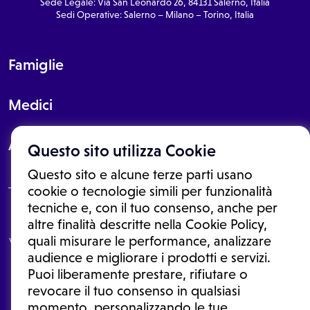
Sede Legale: Via San Leonardo 26, 84131 Salerno, Italia
Sedi Operative: Salerno – Milano – Torino, Italia
Famiglie
Medici
About
Questo sito utilizza Cookie
Questo sito e alcune terze parti usano
cookie o tecnologie simili per funzionalità
tecniche e, con il tuo consenso, anche per
Le informazioni proposte in questo sito non sono un consulto medico.
altre finalità descritte nella Cookie Policy,
In nessun caso, queste informazioni sostituiscono un consulto, una
quali misurare le performance, analizzare
visita o una diagnosi formulata dal medico. Non si devono considerare
le informazioni disponibili come suggerimenti per la formulazione di
audience e migliorare i prodotti e servizi.
una diagnosi, la determinazione di un trattamento o l'assunzione o
Puoi liberamente prestare, rifiutare o
sospensione di un farmaco senza prima consultare un medico di
medicina generale o uno specialista.
revocare il tuo consenso in qualsiasi
momento, personalizzando le tue
Condizioni di utilizzo
|
Privacy Policy
|
Gestione cookie