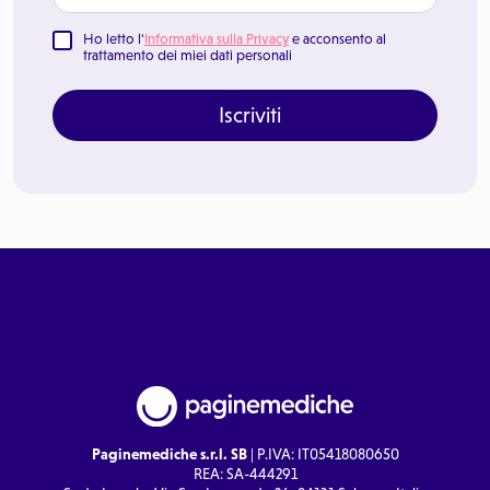
Ho letto l'
Informativa sulla Privacy
e acconsento al
trattamento dei miei dati personali
Iscriviti
Paginemediche s.r.l. SB
| P.IVA: IT05418080650
REA: SA-444291