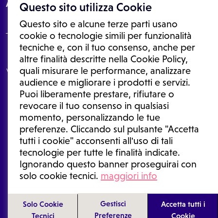
About
Questo sito utilizza Cookie
Questo sito e alcune terze parti usano
cookie o tecnologie simili per funzionalità
tecniche e, con il tuo consenso, anche per
Le informazioni proposte in questo sito non sono un consulto medico.
altre finalità descritte nella Cookie Policy,
In nessun caso, queste informazioni sostituiscono un consulto, una
quali misurare le performance, analizzare
visita o una diagnosi formulata dal medico. Non si devono considerare
le informazioni disponibili come suggerimenti per la formulazione di
audience e migliorare i prodotti e servizi.
una diagnosi, la determinazione di un trattamento o l'assunzione o
Puoi liberamente prestare, rifiutare o
sospensione di un farmaco senza prima consultare un medico di
medicina generale o uno specialista.
revocare il tuo consenso in qualsiasi
momento, personalizzando le tue
Condizioni di utilizzo
|
Privacy Policy
|
Gestione cookie
Ⓒ 2026 | Tutti i diritti riservati.
preferenze. Cliccando sul pulsante "Accetta
tutti i cookie" acconsenti all'uso di tali
tecnologie per tutte le finalità indicate.
Ignorando questo banner proseguirai con
solo cookie tecnici.
maggiori info
Gestisci
Solo Cookie
Accetta tutti i
Preferenze
Tecnici
Cookie