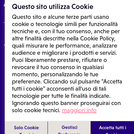
About
Questo sito utilizza Cookie
Questo sito e alcune terze parti usano
cookie o tecnologie simili per funzionalità
tecniche e, con il tuo consenso, anche per
Le informazioni proposte in questo sito non sono un consulto medico.
altre finalità descritte nella Cookie Policy,
In nessun caso, queste informazioni sostituiscono un consulto, una
quali misurare le performance, analizzare
visita o una diagnosi formulata dal medico. Non si devono considerare
le informazioni disponibili come suggerimenti per la formulazione di
audience e migliorare i prodotti e servizi.
una diagnosi, la determinazione di un trattamento o l'assunzione o
Puoi liberamente prestare, rifiutare o
sospensione di un farmaco senza prima consultare un medico di
medicina generale o uno specialista.
revocare il tuo consenso in qualsiasi
momento, personalizzando le tue
Condizioni di utilizzo
|
Privacy Policy
|
Gestione cookie
Ⓒ 2026 | Tutti i diritti riservati.
preferenze. Cliccando sul pulsante "Accetta
tutti i cookie" acconsenti all'uso di tali
tecnologie per tutte le finalità indicate.
Ignorando questo banner proseguirai con
solo cookie tecnici.
maggiori info
Gestisci
Solo Cookie
Accetta tutti i