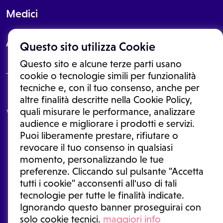
Medici
About
Questo sito utilizza Cookie
Questo sito e alcune terze parti usano
cookie o tecnologie simili per funzionalità
tecniche e, con il tuo consenso, anche per
Le informazioni proposte in questo sito non sono un consulto medico.
altre finalità descritte nella Cookie Policy,
In nessun caso, queste informazioni sostituiscono un consulto, una
quali misurare le performance, analizzare
visita o una diagnosi formulata dal medico. Non si devono considerare
le informazioni disponibili come suggerimenti per la formulazione di
audience e migliorare i prodotti e servizi.
una diagnosi, la determinazione di un trattamento o l'assunzione o
Puoi liberamente prestare, rifiutare o
sospensione di un farmaco senza prima consultare un medico di
medicina generale o uno specialista.
revocare il tuo consenso in qualsiasi
momento, personalizzando le tue
Condizioni di utilizzo
|
Privacy Policy
|
Gestione cookie
Ⓒ 2026 | Tutti i diritti riservati.
preferenze. Cliccando sul pulsante "Accetta
tutti i cookie" acconsenti all'uso di tali
tecnologie per tutte le finalità indicate.
Ignorando questo banner proseguirai con
solo cookie tecnici.
maggiori info