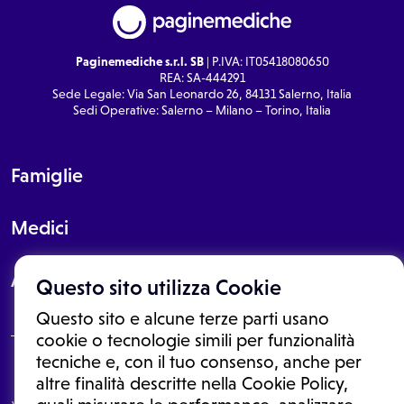
Paginemediche s.r.l. SB
| P.IVA: IT05418080650
REA: SA-444291
Sede Legale: Via San Leonardo 26, 84131 Salerno, Italia
Sedi Operative: Salerno – Milano – Torino, Italia
Famiglie
Medici
About
Questo sito utilizza Cookie
Questo sito e alcune terze parti usano
cookie o tecnologie simili per funzionalità
tecniche e, con il tuo consenso, anche per
Le informazioni proposte in questo sito non sono un consulto medico.
altre finalità descritte nella Cookie Policy,
In nessun caso, queste informazioni sostituiscono un consulto, una
visita o una diagnosi formulata dal medico. Non si devono considerare