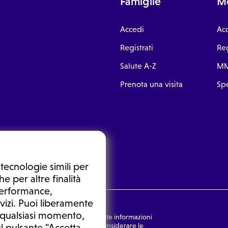
Famiglie
Me
Accedi
Ac
Registrati
Reg
Salute A-Z
MM
Prenota una visita
Spe
tecnologie simili per
e per altre finalità
 performance,
vizi. Puoi liberamente
n qualsiasi momento,
nsulto medico. In nessun caso, queste informazioni
rmulata dal medico. Non si devono considerare le
l pulsante "Accetta