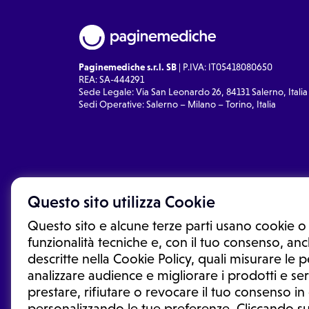
Paginemediche s.r.l. SB
| P.IVA: IT05418080650
REA: SA-444291
Sede Legale: Via San Leonardo 26, 84131 Salerno, Italia
Sedi Operative: Salerno – Milano – Torino, Italia
Questo sito utilizza Cookie
Questo sito e alcune terze parti usano cookie o 
funzionalità tecniche e, con il tuo consenso, anch
descritte nella Cookie Policy, quali misurare le
analizzare audience e migliorare i prodotti e ser
prestare, rifiutare o revocare il tuo consenso i
Le informazioni proposte in questo sito non sono un co
sostituiscono un consulto, una visita o una diagnosi fo
personalizzando le tue preferenze. Cliccando su