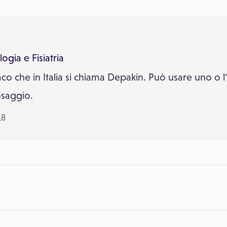
logia
e
Fisiatria
maco che in Italia si chiama Depakin. Può usare uno o l
osaggio.
18