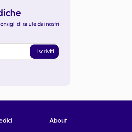
ediche
onsigli di salute dai nostri
Iscriviti
dici
About