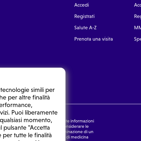
Accedi
Ac
Registrati
Reg
Salute A-Z
MM
Prenota una visita
Spe
tecnologie simili per
e per altre finalità
 performance,
vizi. Puoi liberamente
n qualsiasi momento,
nsulto medico. In nessun caso, queste informazioni
rmulata dal medico. Non si devono considerare le
l pulsante "Accetta
ulazione di una diagnosi, la determinazione di un
 per tutte le finalità
o senza prima consultare un medico di medicina