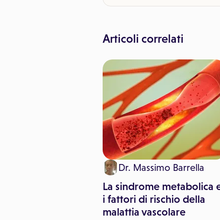
Articoli correlati
a Elisa Marcheselli
Dr. Massimo Barrella
il cervello non
La sindrome metabolica 
e tra realtà e
i fattori di rischio della
azione: il segreto
malattia vascolare