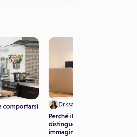
Dr.ssa Elisa Marcheselli
e comportarsi
Perché il cervello non
distingue tra realtà e
immaginazione: il segreto