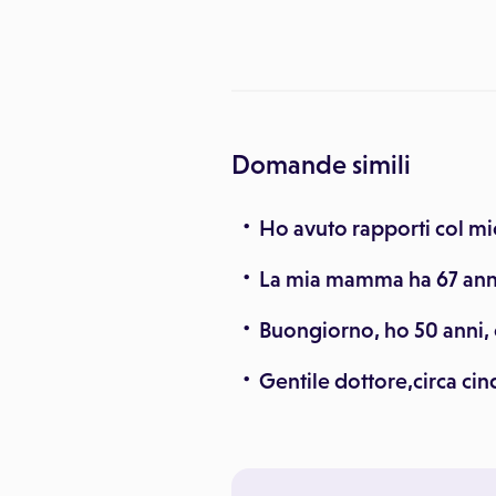
cesso del digitale
Domande simili
Ho avuto rapporti col mi
La mia mamma ha 67 anni
Buongiorno, ho 50 anni, 
Gentile dottore,circa cin