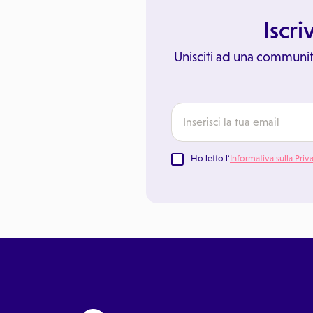
Iscri
Unisciti ad una communit
Ho letto l'
Informativa sulla Priv