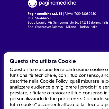
Paginemediche s.r.l. SB
| P.IVA: IT05418080650
REA: SA-444291
Sede Legale: Via San Leonardo 26, 84131 Salerno, Italia
Sedi Operative: Salerno – Milano – Torino, Italia
Questo sito utilizza Cookie
Questo sito e alcune terze parti usano cookie o 
funzionalità tecniche e, con il tuo consenso, anch
descritte nella Cookie Policy, quali misurare le
analizzare audience e migliorare i prodotti e ser
prestare, rifiutare o revocare il tuo consenso i
Le informazioni proposte in questo sito non sono un co
sostituiscono un consulto, una visita o una diagnosi fo
personalizzando le tue preferenze. Cliccando su
informazioni disponibili come suggerimenti per la form
tutti i cookie" acconsenti all'uso di tali tecnologie
trattamento o l'assunzione o sospensione di un farmac