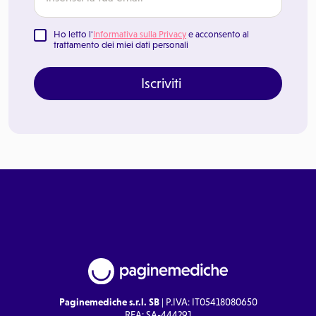
Ho letto l'
Informativa sulla Privacy
e acconsento al
trattamento dei miei dati personali
Iscriviti
Paginemediche s.r.l. SB
| P.IVA: IT05418080650
REA: SA-444291