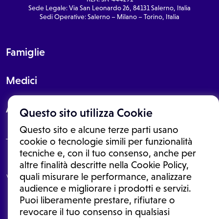
Sede Legale: Via San Leonardo 26, 84131 Salerno, Italia
Sedi Operative: Salerno – Milano – Torino, Italia
Famiglie
Medici
About
Questo sito utilizza Cookie
Questo sito e alcune terze parti usano
cookie o tecnologie simili per funzionalità
tecniche e, con il tuo consenso, anche per
Le informazioni proposte in questo sito non sono un consulto medico.
altre finalità descritte nella Cookie Policy,
In nessun caso, queste informazioni sostituiscono un consulto, una
quali misurare le performance, analizzare
visita o una diagnosi formulata dal medico. Non si devono considerare
le informazioni disponibili come suggerimenti per la formulazione di
audience e migliorare i prodotti e servizi.
una diagnosi, la determinazione di un trattamento o l'assunzione o
Puoi liberamente prestare, rifiutare o
sospensione di un farmaco senza prima consultare un medico di
medicina generale o uno specialista.
revocare il tuo consenso in qualsiasi