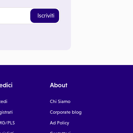
Iscriviti
dici
About
cedi
Chi Siamo
istrati
Corporate blog
G/PLS
Ad Policy