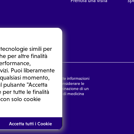
Prenota una visita
Spe
tecnologie simili per
e per altre finalità
 performance,
vizi. Puoi liberamente
n qualsiasi momento,
nsulto medico. In nessun caso, queste informazioni
rmulata dal medico. Non si devono considerare le
l pulsante "Accetta
ulazione di una diagnosi, la determinazione di un
 per tutte le finalità
o senza prima consultare un medico di medicina
 con solo cookie
Ⓒ 2026 | Tutti i diritti riservati.
Accetta tutti i Cookie