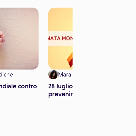
diche
Mara Pitari
diale contro
28 luglio: conoscere e
prevenire l'epatite