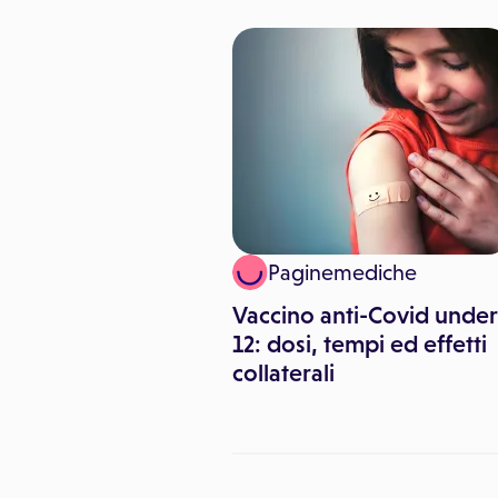
 Pitari
Paginemediche
io: conoscere e
Vaccino anti-Covid under
re l'epatite
12: dosi, tempi ed effetti
collaterali