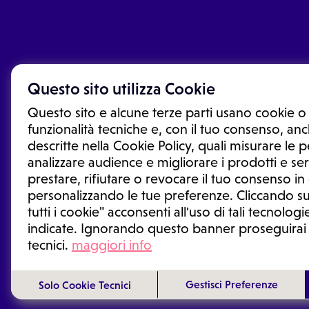
Questo sito utilizza Cookie
Questo sito e alcune terze parti usano cookie o 
funzionalità tecniche e, con il tuo consenso, anch
descritte nella Cookie Policy, quali misurare le
analizzare audience e migliorare i prodotti e ser
prestare, rifiutare o revocare il tuo consenso i
Le informazioni proposte in questo sito non sono un co
sostituiscono un consulto, una visita o una diagnosi fo
personalizzando le tue preferenze. Cliccando su
informazioni disponibili come suggerimenti per la form
tutti i cookie" acconsenti all'uso di tali tecnologie
trattamento o l'assunzione o sospensione di un farmac
indicate. Ignorando questo banner proseguirai
generale o uno specialista.
tecnici.
maggiori info
Condizioni di utilizzo
|
Privacy Policy
|
Gestione cookie
Gestisci Preferenze
Solo Cookie Tecnici