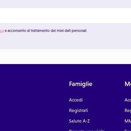
acy
e acconsento al trattamento dei miei dati personali
Famiglie
Me
Accedi
Ac
Registrati
Reg
Salute A-Z
MM