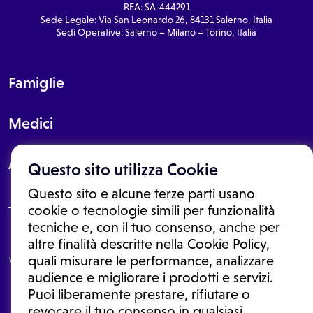
REA: SA-444291
Sede Legale: Via San Leonardo 26, 84131 Salerno, Italia
Sedi Operative: Salerno – Milano – Torino, Italia
Famiglie
Medici
About
Questo sito utilizza Cookie
Questo sito e alcune terze parti usano
cookie o tecnologie simili per funzionalità
tecniche e, con il tuo consenso, anche per
Le informazioni proposte in questo sito non sono un consulto medico.
altre finalità descritte nella Cookie Policy,
In nessun caso, queste informazioni sostituiscono un consulto, una
quali misurare le performance, analizzare
visita o una diagnosi formulata dal medico. Non si devono considerare
le informazioni disponibili come suggerimenti per la formulazione di
audience e migliorare i prodotti e servizi.
una diagnosi, la determinazione di un trattamento o l'assunzione o
Puoi liberamente prestare, rifiutare o
sospensione di un farmaco senza prima consultare un medico di
medicina generale o uno specialista.
revocare il tuo consenso in qualsiasi