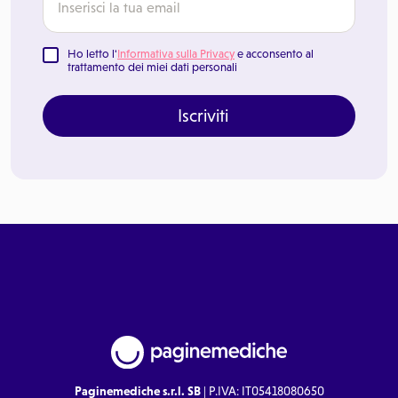
Ho letto l'
Informativa sulla Privacy
e acconsento al
trattamento dei miei dati personali
Iscriviti
Paginemediche s.r.l. SB
| P.IVA: IT05418080650