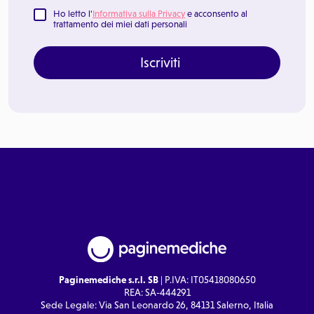
Ho letto l'
Informativa sulla Privacy
e acconsento al
trattamento dei miei dati personali
Iscriviti
Paginemediche s.r.l. SB
| P.IVA: IT05418080650
REA: SA-444291
Sede Legale: Via San Leonardo 26, 84131 Salerno, Italia