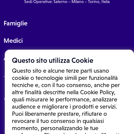
Sedi Operative: Salerno – Milano – Torino, Italia
Famiglie
Medici
About
Questo sito utilizza Cookie
Questo sito e alcune terze parti usano
cookie o tecnologie simili per funzionalità
tecniche e, con il tuo consenso, anche per
Le informazioni proposte in questo sito non sono un consulto medico.
altre finalità descritte nella Cookie Policy,
In nessun caso, queste informazioni sostituiscono un consulto, una
quali misurare le performance, analizzare
visita o una diagnosi formulata dal medico. Non si devono considerare
le informazioni disponibili come suggerimenti per la formulazione di
audience e migliorare i prodotti e servizi.
una diagnosi, la determinazione di un trattamento o l'assunzione o
Puoi liberamente prestare, rifiutare o
sospensione di un farmaco senza prima consultare un medico di
medicina generale o uno specialista.
revocare il tuo consenso in qualsiasi
momento, personalizzando le tue
Condizioni di utilizzo
|
Privacy Policy
|
Gestione cookie