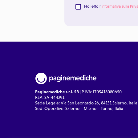
Ho letto l'
Informativa sulla Priv
Paginemediche s.r.l. SB
| P.IVA: IT05418080650
REA: SA-444291
Sede Legale: Via San Leonardo 26, 84131 Salerno, Italia
Sedi Operative: Salerno – Milano – Torino, Italia