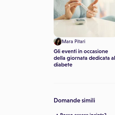
inemediche
Mara Pitari
ti da sfatare sul
Gli eventi in occasione
della giornata dedicata a
diabete
Domande simili