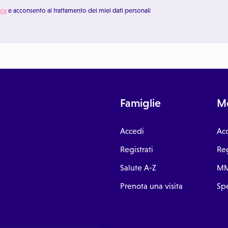
acy
e acconsento al trattamento dei miei dati personali
Famiglie
Me
Accedi
Ac
Registrati
Reg
Salute A-Z
MM
Prenota una visita
Spe