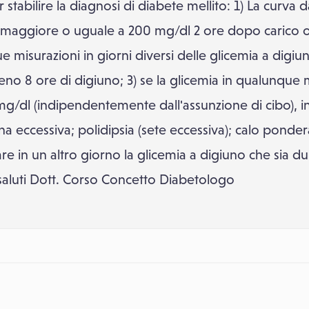
stabilire la diagnosi di diabete mellito: 1) La curva d
 è maggiore o uguale a 200 mg/dl 2 ore dopo carico o
due misurazioni in giorni diversi delle glicemia a dig
no 8 ore di digiuno; 3) se la glicemia in qualunque
/dl (indipendentemente dall'assunzione di cibo), in 
rina eccessiva; polidipsia (sete eccessiva); calo ponder
e in un altro giorno la glicemia a digiuno che sia d
 saluti Dott. Corso Concetto Diabetologo