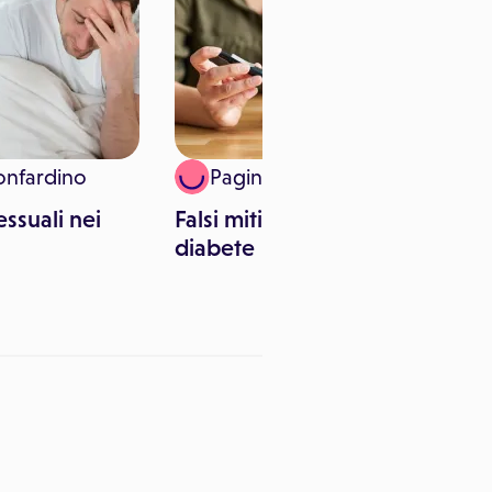
onfardino
Paginemediche
essuali nei
Falsi miti da sfatare sul
diabete