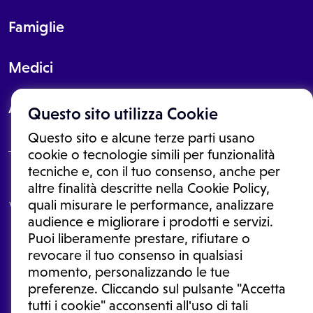
Famiglie
Medici
About
Questo sito utilizza Cookie
Questo sito e alcune terze parti usano
cookie o tecnologie simili per funzionalità
tecniche e, con il tuo consenso, anche per
Le informazioni proposte in questo sito non sono un consulto medico.
altre finalità descritte nella Cookie Policy,
In nessun caso, queste informazioni sostituiscono un consulto, una
quali misurare le performance, analizzare
visita o una diagnosi formulata dal medico. Non si devono considerare
le informazioni disponibili come suggerimenti per la formulazione di
audience e migliorare i prodotti e servizi.
una diagnosi, la determinazione di un trattamento o l'assunzione o
Puoi liberamente prestare, rifiutare o
sospensione di un farmaco senza prima consultare un medico di
medicina generale o uno specialista.
revocare il tuo consenso in qualsiasi
momento, personalizzando le tue
Condizioni di utilizzo
|
Privacy Policy
|
Gestione cookie
Ⓒ 2026 | Tutti i diritti riservati.
preferenze. Cliccando sul pulsante "Accetta
tutti i cookie" acconsenti all'uso di tali