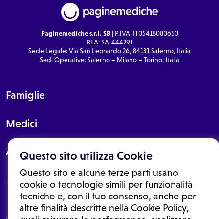
Paginemediche s.r.l. SB
| P.IVA: IT05418080650
REA: SA-444291
Sede Legale: Via San Leonardo 26, 84131 Salerno, Italia
Sedi Operative: Salerno – Milano – Torino, Italia
Famiglie
Medici
About
Questo sito utilizza Cookie
Questo sito e alcune terze parti usano
cookie o tecnologie simili per funzionalità
tecniche e, con il tuo consenso, anche per
Le informazioni proposte in questo sito non sono un consulto medico.
altre finalità descritte nella Cookie Policy,
In nessun caso, queste informazioni sostituiscono un consulto, una
visita o una diagnosi formulata dal medico. Non si devono considerare