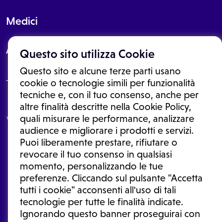
Medici
About
Questo sito utilizza Cookie
Questo sito e alcune terze parti usano
cookie o tecnologie simili per funzionalità
tecniche e, con il tuo consenso, anche per
Le informazioni proposte in questo sito non sono un consulto medico.
altre finalità descritte nella Cookie Policy,
In nessun caso, queste informazioni sostituiscono un consulto, una
quali misurare le performance, analizzare
visita o una diagnosi formulata dal medico. Non si devono considerare
le informazioni disponibili come suggerimenti per la formulazione di
audience e migliorare i prodotti e servizi.
una diagnosi, la determinazione di un trattamento o l'assunzione o
Puoi liberamente prestare, rifiutare o
sospensione di un farmaco senza prima consultare un medico di
medicina generale o uno specialista.
revocare il tuo consenso in qualsiasi
momento, personalizzando le tue
Condizioni di utilizzo
|
Privacy Policy
|
Gestione cookie
Ⓒ 2026 | Tutti i diritti riservati.
preferenze. Cliccando sul pulsante "Accetta
tutti i cookie" acconsenti all'uso di tali
tecnologie per tutte le finalità indicate.
Ignorando questo banner proseguirai con