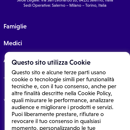
Sedi Operative: Salerno – Milano – Torino, Italia
Famiglie
Medici
About
Questo sito utilizza Cookie
Questo sito e alcune terze parti usano
cookie o tecnologie simili per funzionalità
tecniche e, con il tuo consenso, anche per
Le informazioni proposte in questo sito non sono un consulto medico.
altre finalità descritte nella Cookie Policy,
In nessun caso, queste informazioni sostituiscono un consulto, una
quali misurare le performance, analizzare
visita o una diagnosi formulata dal medico. Non si devono considerare
le informazioni disponibili come suggerimenti per la formulazione di
audience e migliorare i prodotti e servizi.
una diagnosi, la determinazione di un trattamento o l'assunzione o
Puoi liberamente prestare, rifiutare o
sospensione di un farmaco senza prima consultare un medico di
medicina generale o uno specialista.
revocare il tuo consenso in qualsiasi
momento, personalizzando le tue
Condizioni di utilizzo
|
Privacy Policy
|
Gestione cookie