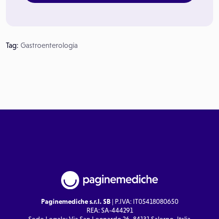
Tag:
Gastroenterologia
Paginemediche s.r.l. SB
| P.IVA: IT05418080650
REA: SA-444291
Sede Legale: Via San Leonardo 26, 84131 Salerno, Italia