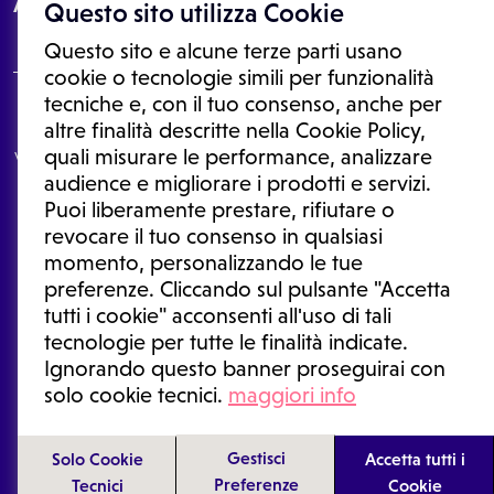
About
Questo sito utilizza Cookie
Questo sito e alcune terze parti usano
cookie o tecnologie simili per funzionalità
tecniche e, con il tuo consenso, anche per
Le informazioni proposte in questo sito non sono un consulto medico.
altre finalità descritte nella Cookie Policy,
In nessun caso, queste informazioni sostituiscono un consulto, una
quali misurare le performance, analizzare
visita o una diagnosi formulata dal medico. Non si devono considerare
le informazioni disponibili come suggerimenti per la formulazione di
audience e migliorare i prodotti e servizi.
una diagnosi, la determinazione di un trattamento o l'assunzione o
Puoi liberamente prestare, rifiutare o
sospensione di un farmaco senza prima consultare un medico di
medicina generale o uno specialista.
revocare il tuo consenso in qualsiasi
momento, personalizzando le tue
Condizioni di utilizzo
|
Privacy Policy
|
Gestione cookie
Ⓒ 2026 | Tutti i diritti riservati.
preferenze. Cliccando sul pulsante "Accetta
tutti i cookie" acconsenti all'uso di tali
tecnologie per tutte le finalità indicate.
Ignorando questo banner proseguirai con
solo cookie tecnici.
maggiori info
Gestisci
Solo Cookie
Accetta tutti i
Preferenze
Tecnici
Cookie