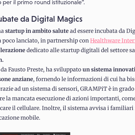
 per il primo round istituzionale”.
cubate da Digital Magics
ma
startup in ambito salute
ad essere incubata da Dig
da poco lanciato, in partnership con
Healthware Inter
elerazione
dedicato alle startup digitali del settore s
h.
 da Fausto Preste, ha sviluppato
un sistema innovati
sone anziane
, fornendo le informazioni di cui ha bi
Grazie ad un sistema di sensori, GRAMPiT è in grado
are la mancata esecuzione di azioni importanti, com
care il cellulare. Inoltre, il sistema avvisa i familiari
icazione mobile.