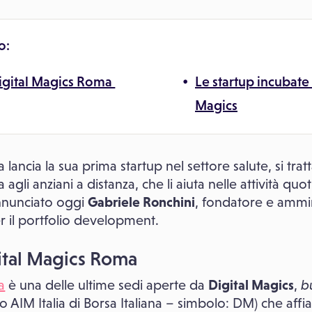
o:
igital Magics Roma
Le startup incubate 
Magics
lancia la sua prima startup nel settore salute, si trat
a agli anziani a distanza, che li aiuta nelle attività qu
nnunciato oggi
Gabriele Ronchini
, fondatore e ammi
er il portfolio development.
ital Magics Roma
a
è una delle ultime sedi aperte da
Digital Magics
,
bu
 AIM Italia di Borsa Italiana – simbolo: DM) che affia