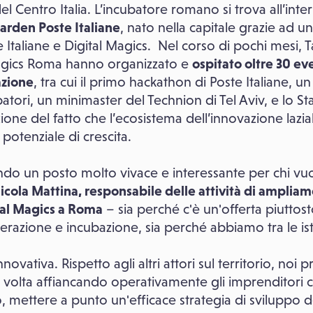
del Centro Italia. L’incubatore romano si trova all’inte
arden Poste Italiane
, nato nella capitale grazie ad 
e Italiane e Digital Magics. Nel corso di pochi mesi,
 Magics Roma hanno organizzato e
ospitato oltre 30 eve
azione
, tra cui il primo hackathon di Poste Italiane, 
ppatori, un minimaster del Technion di Tel Aviv, e lo 
one del fatto che l’ecosistema dell’innovazione lazia
potenziale di crescita.
do un posto molto vivace e interessante per chi vu
icola Mattina, responsabile delle attività di amplia
tal Magics a Roma
– sia perché c'è un'offerta piuttosto
razione e incubazione, sia perché abbiamo tra le isti
nnovativa. Rispetto agli altri attori sul territorio, noi
a volta affiancando operativamente gli imprenditori co
o, mettere a punto un'efficace strategia di sviluppo d