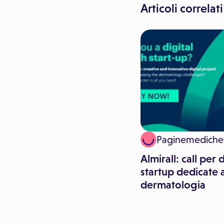
Articoli correlati
Paginemediche
Paginemediche
Paginemediche acquisisce
Almirall: call per d
la startup Visitami
startup dedicate a
dermatologia