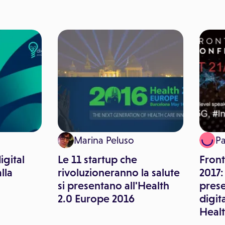
Marina Peluso
P
igital
Le 11 startup che
Front
lla
rivoluzioneranno la salute
2017
si presentano all'Health
prese
2.0 Europe 2016
digit
Healt