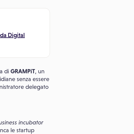
da Digital
ta di
GRAMPiT
, un
otidiane senza essere
nistratore delegato
siness incubator
nca le startup