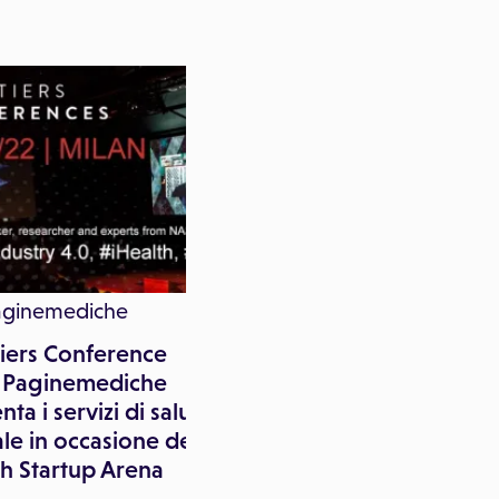
aginemediche
Paginemediche
iers Conference
Paginemediche acquis
: Paginemediche
la startup Visitami
nta i servizi di salute
ale in occasione della
h Startup Arena