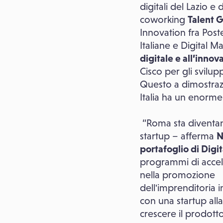
digitali del Lazio e 
coworking
Talent G
Innovation fra Post
Italiane e Digital
digitale e all’innov
Cisco per gli svilu
Questo a dimostrazi
Italia ha un enorme 
“Roma sta diventan
startup – afferma
N
portafoglio di Digi
programmi di accele
nella promozione
dell'imprenditoria i
con una startup all
crescere il prodott