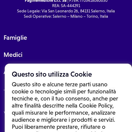
Paginemediche s.r.l. SB
| P.IVA: IT05418080650
REA: SA-444291
Sede Legale: Via San Leonardo 26, 84131 Salerno, Italia
Sedi Operative: Salerno – Milano – Torino, Italia
Famiglie
Medici
About
Questo sito utilizza Cookie
Questo sito e alcune terze parti usano
cookie o tecnologie simili per funzionalità
tecniche e, con il tuo consenso, anche per
Le informazioni proposte in questo sito non sono un consulto medico.
altre finalità descritte nella Cookie Policy,
In nessun caso, queste informazioni sostituiscono un consulto, una
quali misurare le performance, analizzare
visita o una diagnosi formulata dal medico. Non si devono considerare
le informazioni disponibili come suggerimenti per la formulazione di
audience e migliorare i prodotti e servizi.
una diagnosi, la determinazione di un trattamento o l'assunzione o
Puoi liberamente prestare, rifiutare o
sospensione di un farmaco senza prima consultare un medico di
medicina generale o uno specialista.