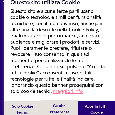
About
Questo sito utilizza Cookie
Questo sito e alcune terze parti usano
cookie o tecnologie simili per funzionalità
tecniche e, con il tuo consenso, anche per
Le informazioni proposte in questo sito non sono un consulto medico.
altre finalità descritte nella Cookie Policy,
In nessun caso, queste informazioni sostituiscono un consulto, una
quali misurare le performance, analizzare
visita o una diagnosi formulata dal medico. Non si devono considerare
le informazioni disponibili come suggerimenti per la formulazione di
audience e migliorare i prodotti e servizi.
una diagnosi, la determinazione di un trattamento o l'assunzione o
Puoi liberamente prestare, rifiutare o
sospensione di un farmaco senza prima consultare un medico di
medicina generale o uno specialista.
revocare il tuo consenso in qualsiasi
momento, personalizzando le tue
Condizioni di utilizzo
|
Privacy Policy
|
Gestione cookie
Ⓒ 2026 | Tutti i diritti riservati.
preferenze. Cliccando sul pulsante "Accetta
tutti i cookie" acconsenti all'uso di tali
tecnologie per tutte le finalità indicate.
Ignorando questo banner proseguirai con
solo cookie tecnici.
maggiori info
Gestisci
Solo Cookie
Accetta tutti i
Preferenze
Tecnici
Cookie