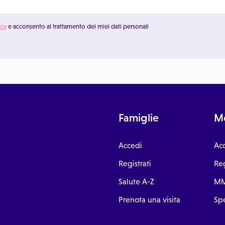
acy
e acconsento al trattamento dei miei dati personali
Famiglie
Me
Accedi
Ac
Registrati
Reg
Salute A-Z
MM
Prenota una visita
Spe