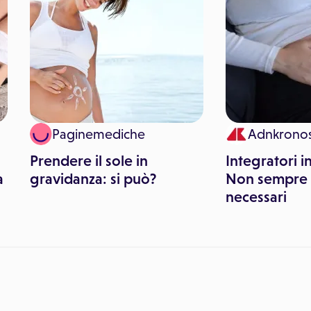
Paginemediche
Adnkronos
Prendere il sole in
Integratori i
a
gravidanza: si può?
Non sempre
necessari