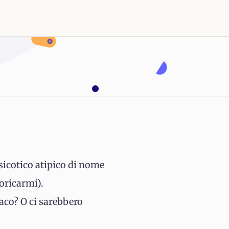
icotico atipico di nome
oricarmi).
co? O ci sarebbero