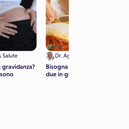
 Salute
Dr. Agostino Menditto
n gravidanza?
Bisogna mangiare per
 sono
due in gravidanza?