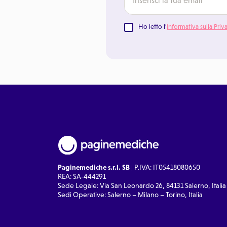
Ho letto l'
Informativa sulla Priv
Paginemediche s.r.l. SB
| P.IVA: IT05418080650
REA: SA-444291
Sede Legale: Via San Leonardo 26, 84131 Salerno, Italia
Sedi Operative: Salerno – Milano – Torino, Italia