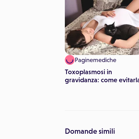
Agostino Menditto
Paginemediche
a mangiare per
Toxoplasmosi in
gravidanza?
gravidanza: come evitarl
Domande simili