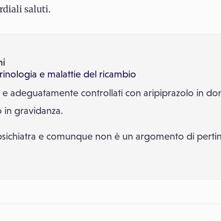
diali saluti.
ni
inologia e malattie del ricambio
ci e adeguatamente controllati con aripiprazolo in do
 in gravidanza.
 psichiatra e comunque non è un argomento di perti