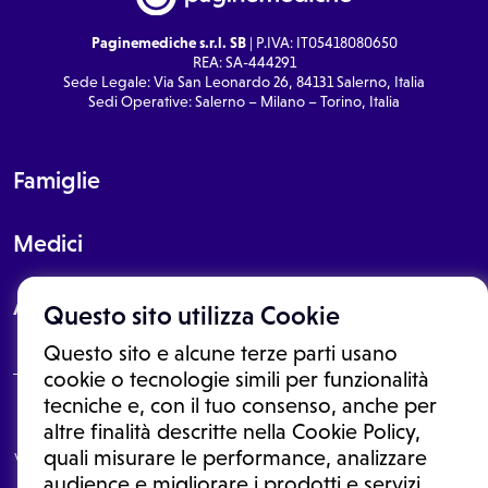
Paginemediche s.r.l. SB
| P.IVA: IT05418080650
REA: SA-444291
Sede Legale: Via San Leonardo 26, 84131 Salerno, Italia
Sedi Operative: Salerno – Milano – Torino, Italia
Famiglie
Medici
About
Questo sito utilizza Cookie
Questo sito e alcune terze parti usano
cookie o tecnologie simili per funzionalità
tecniche e, con il tuo consenso, anche per
Le informazioni proposte in questo sito non sono un consulto medico.
altre finalità descritte nella Cookie Policy,
In nessun caso, queste informazioni sostituiscono un consulto, una
quali misurare le performance, analizzare
visita o una diagnosi formulata dal medico. Non si devono considerare
le informazioni disponibili come suggerimenti per la formulazione di
audience e migliorare i prodotti e servizi.