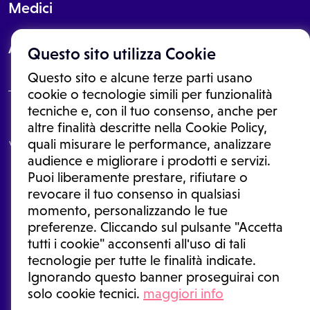
Medici
About
Questo sito utilizza Cookie
Questo sito e alcune terze parti usano
cookie o tecnologie simili per funzionalità
tecniche e, con il tuo consenso, anche per
Le informazioni proposte in questo sito non sono un consulto medico.
altre finalità descritte nella Cookie Policy,
In nessun caso, queste informazioni sostituiscono un consulto, una
quali misurare le performance, analizzare
visita o una diagnosi formulata dal medico. Non si devono considerare
le informazioni disponibili come suggerimenti per la formulazione di
audience e migliorare i prodotti e servizi.
una diagnosi, la determinazione di un trattamento o l'assunzione o
Puoi liberamente prestare, rifiutare o
sospensione di un farmaco senza prima consultare un medico di
medicina generale o uno specialista.
revocare il tuo consenso in qualsiasi
momento, personalizzando le tue
Condizioni di utilizzo
|
Privacy Policy
|
Gestione cookie
Ⓒ 2025 | Tutti i diritti riservati.
preferenze. Cliccando sul pulsante "Accetta
tutti i cookie" acconsenti all'uso di tali
tecnologie per tutte le finalità indicate.
Ignorando questo banner proseguirai con
solo cookie tecnici.
maggiori info