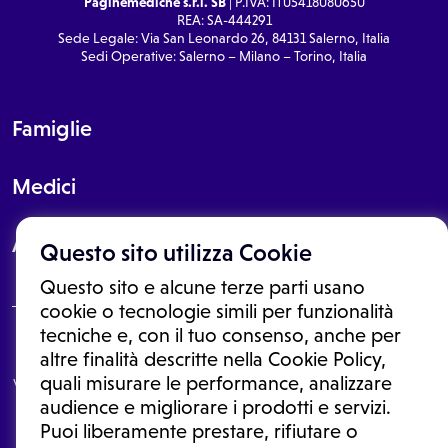
Paginemediche s.r.l. SB
| P.IVA: IT05418080650
REA: SA-444291
Sede Legale: Via San Leonardo 26, 84131 Salerno, Italia
Sedi Operative: Salerno – Milano – Torino, Italia
Famiglie
Medici
About
Questo sito utilizza Cookie
Questo sito e alcune terze parti usano
cookie o tecnologie simili per funzionalità
tecniche e, con il tuo consenso, anche per
Le informazioni proposte in questo sito non sono un consulto medico.
altre finalità descritte nella Cookie Policy,
In nessun caso, queste informazioni sostituiscono un consulto, una
quali misurare le performance, analizzare
visita o una diagnosi formulata dal medico. Non si devono considerare
le informazioni disponibili come suggerimenti per la formulazione di
audience e migliorare i prodotti e servizi.
una diagnosi, la determinazione di un trattamento o l'assunzione o
Puoi liberamente prestare, rifiutare o
sospensione di un farmaco senza prima consultare un medico di