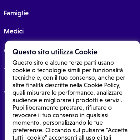
Famiglie
Medici
About
Questo sito utilizza Cookie
Questo sito e alcune terze parti usano
cookie o tecnologie simili per funzionalità
tecniche e, con il tuo consenso, anche per
Le informazioni proposte in questo sito non sono un consulto medico.
altre finalità descritte nella Cookie Policy,
In nessun caso, queste informazioni sostituiscono un consulto, una
quali misurare le performance, analizzare
visita o una diagnosi formulata dal medico. Non si devono considerare
le informazioni disponibili come suggerimenti per la formulazione di
audience e migliorare i prodotti e servizi.
una diagnosi, la determinazione di un trattamento o l'assunzione o
Puoi liberamente prestare, rifiutare o
sospensione di un farmaco senza prima consultare un medico di
medicina generale o uno specialista.
revocare il tuo consenso in qualsiasi
momento, personalizzando le tue
Condizioni di utilizzo
|
Privacy Policy
|
Gestione cookie
Ⓒ 2026 | Tutti i diritti riservati.
preferenze. Cliccando sul pulsante "Accetta
tutti i cookie" acconsenti all'uso di tali