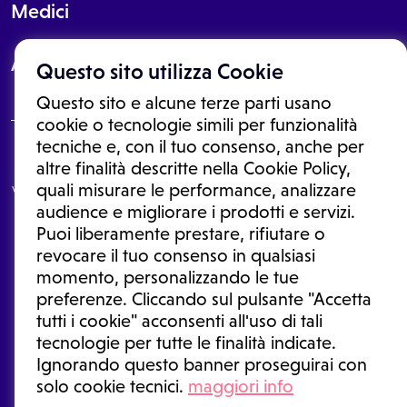
Medici
About
Questo sito utilizza Cookie
Questo sito e alcune terze parti usano
cookie o tecnologie simili per funzionalità
tecniche e, con il tuo consenso, anche per
Le informazioni proposte in questo sito non sono un consulto medico.
altre finalità descritte nella Cookie Policy,
In nessun caso, queste informazioni sostituiscono un consulto, una
quali misurare le performance, analizzare
visita o una diagnosi formulata dal medico. Non si devono considerare
le informazioni disponibili come suggerimenti per la formulazione di
audience e migliorare i prodotti e servizi.
una diagnosi, la determinazione di un trattamento o l'assunzione o
Puoi liberamente prestare, rifiutare o
sospensione di un farmaco senza prima consultare un medico di
medicina generale o uno specialista.
revocare il tuo consenso in qualsiasi
momento, personalizzando le tue
Condizioni di utilizzo
|
Privacy Policy
|
Gestione cookie
Ⓒ 2026 | Tutti i diritti riservati.
preferenze. Cliccando sul pulsante "Accetta
tutti i cookie" acconsenti all'uso di tali
tecnologie per tutte le finalità indicate.
Ignorando questo banner proseguirai con
solo cookie tecnici.
maggiori info